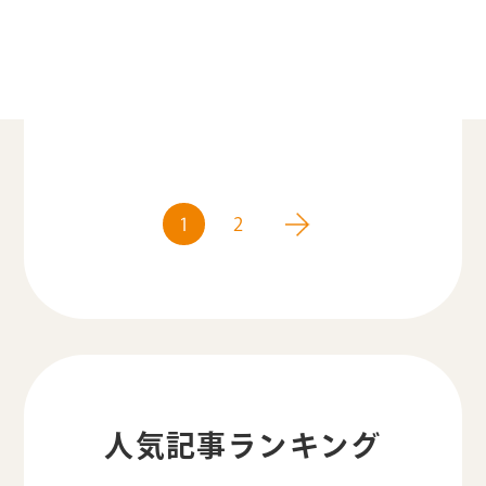
「外国人労働者が長く働くためには」を
テーマに役立つ情報をお届けするシリ
ー……
1
2
人気記事ランキング