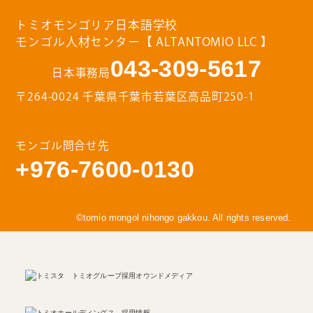
トミオモンゴリア日本語学校
モンゴル人材センター【 ALTANTOMIO LLC 】
043-309-5617
日本事務局
〒264-0024 千葉県千葉市若葉区高品町250-1
モンゴル問合せ先
+976-7600-0130
©tomio mongol nihongo gakkou. All rights reserved.