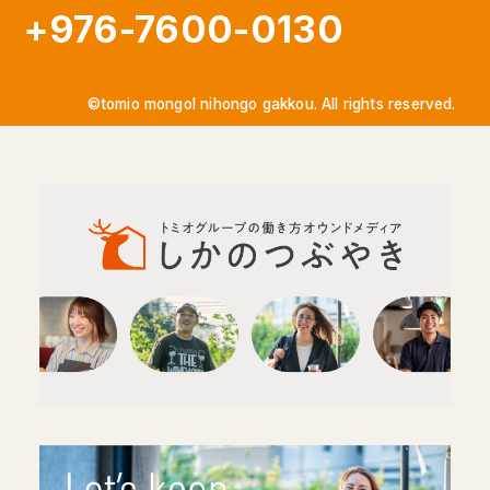
+976-7600-0130
©tomio mongol nihongo gakkou. All rights reserved.