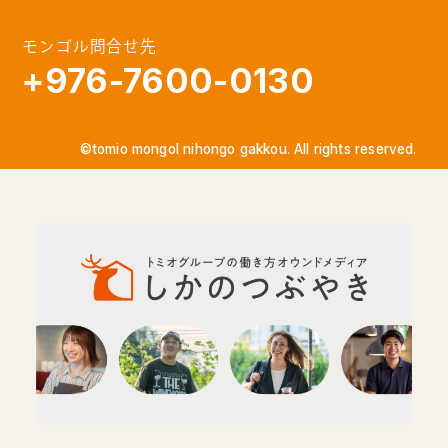
モンゴル問合せ先
+976-7600-0130
©tomio mongol nihongo gakkou. All rights reserved.