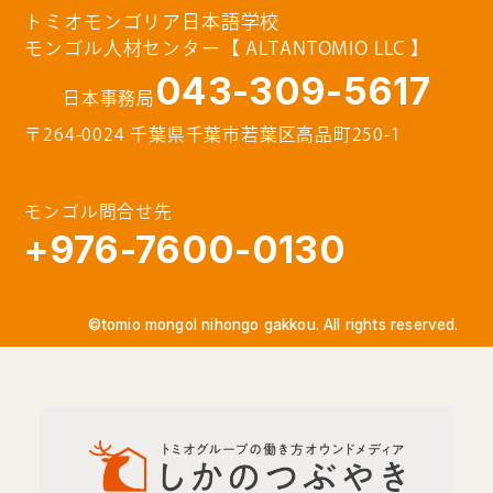
トミオモンゴリア日本語学校
モンゴル人材センター【 ALTANTOMIO LLC 】
043-309-5617
日本事務局
〒264-0024 千葉県千葉市若葉区高品町250-1
モンゴル問合せ先
+976-7600-0130
©tomio mongol nihongo gakkou. All rights reserved.